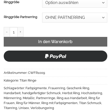
Ringgröße
Ringgröße Partnerring
Titanring + Inlay aus Metallic Farbpigmente Menge
In den Warenkorb
Artikelnummer:
CWFR1009
Kategorie:
Titan Ringe
Schlagwörter:
Farbpigmente
,
Frauenring
,
Geschenk Ring
,
Handarbeit
,
handgefertigter Schmuck
,
Herbst Ring
,
Hochzeitsring
,
Männerring
,
Metallic
,
Partnerringe
,
Ring aus Handarbeit
,
Ring für
Frauen
,
Ring für Männer
,
Ring mit Farbpigmenten
,
Titan Schmuck
,
Titanring
,
Unisex
,
Verlobungsring