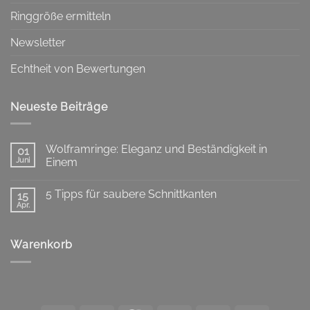
Ringgröße ermitteln
Newsletter
Echtheit von Bewertungen
Neueste Beiträge
Wolframringe: Eleganz und Beständigkeit in
01
Juni
Einem
Keine
Kommentare
5 Tipps für saubere Schnittkanten
zu
15
Wolframringe:
Apr.
Keine
Eleganz
Kommentare
und
zu
Beständigkeit
5
in
Warenkorb
Tipps
Einem
für
saubere
Schnittkanten