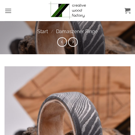
Zum
Inhalt
springen
Start
/
Damaszener Ringe