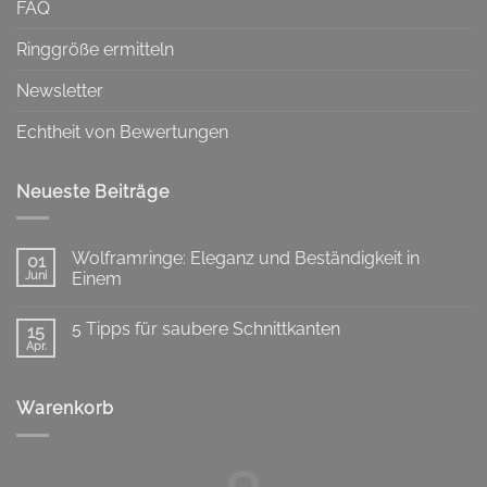
FAQ
Ringgröße ermitteln
Newsletter
Echtheit von Bewertungen
Neueste Beiträge
Wolframringe: Eleganz und Beständigkeit in
01
Juni
Einem
Keine
Kommentare
5 Tipps für saubere Schnittkanten
zu
15
Wolframringe:
Apr.
Keine
Eleganz
Kommentare
und
zu
Beständigkeit
5
in
Warenkorb
Tipps
Einem
für
saubere
Schnittkanten