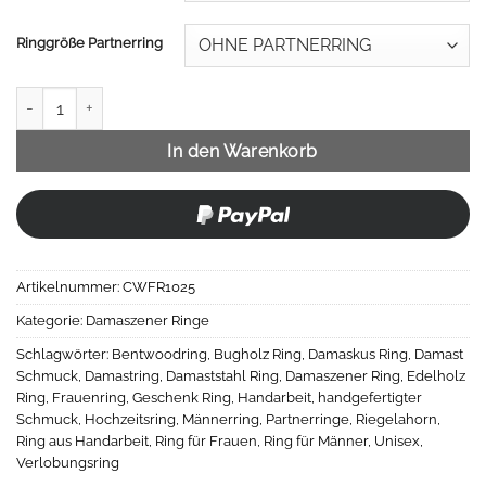
Ringgröße Partnerring
Damastring Riegelahorn Menge
In den Warenkorb
Artikelnummer:
CWFR1025
Kategorie:
Damaszener Ringe
Schlagwörter:
Bentwoodring
,
Bugholz Ring
,
Damaskus Ring
,
Damast
Schmuck
,
Damastring
,
Damaststahl Ring
,
Damaszener Ring
,
Edelholz
Ring
,
Frauenring
,
Geschenk Ring
,
Handarbeit
,
handgefertigter
Schmuck
,
Hochzeitsring
,
Männerring
,
Partnerringe
,
Riegelahorn
,
Ring aus Handarbeit
,
Ring für Frauen
,
Ring für Männer
,
Unisex
,
Verlobungsring