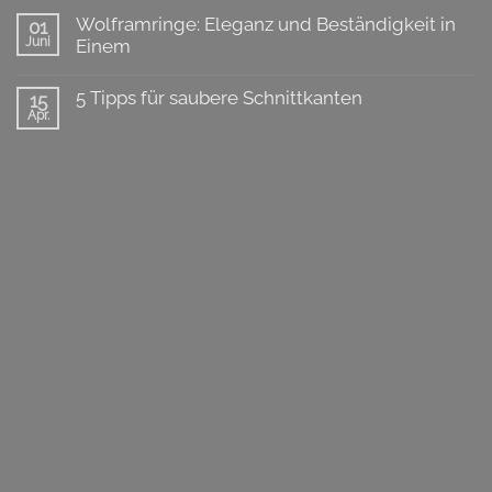
Wolframringe: Eleganz und Beständigkeit in
01
Juni
Einem
Keine
Kommentare
5 Tipps für saubere Schnittkanten
15
zu
Apr.
Wolframringe:
Keine
Eleganz
Kommentare
und
zu
Beständigkeit
5
in
Tipps
Einem
für
saubere
Schnittkanten