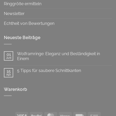
Ringgröße ermitteln
Newsletter
Echtheit von Bewertungen
Neueste Beiträge
Wolframringe: Eleganz und Beständigkeit in
01
Juni
Einem
Keine
Kommentare
5 Tipps für saubere Schnittkanten
zu
15
Wolframringe:
Apr.
Keine
Eleganz
Kommentare
und
zu
Beständigkeit
5
in
Warenkorb
Tipps
Einem
für
saubere
Schnittkanten
Visa
PayPal
MasterCard
Klarna
Rechung
Bank