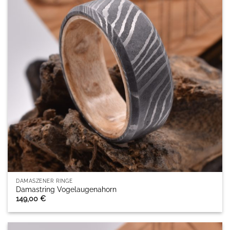
DAMASZENER RINGE
Damastring Vogelaugenahorn
149,00
€