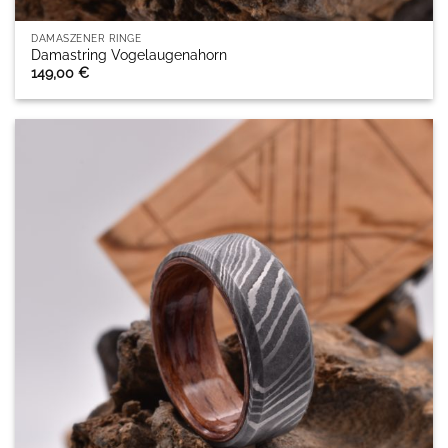
DAMASZENER RINGE
Damastring Vogelaugenahorn
149,00
€