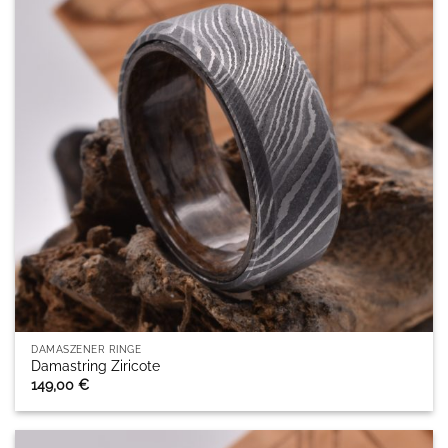
DAMASZENER RINGE
Damastring Ziricote
149,00
€