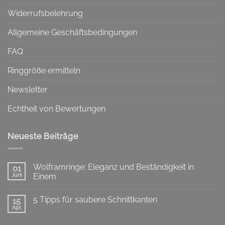
Widerrufsbelehrung
Allgemeine Geschäftsbedingungen
FAQ
Ringgröße ermitteln
Newsletter
Echtheit von Bewertungen
Neueste Beiträge
Wolframringe: Eleganz und Beständigkeit in
01
Juni
Einem
Keine
Kommentare
5 Tipps für saubere Schnittkanten
zu
15
Wolframringe:
Apr.
Keine
Eleganz
Kommentare
und
zu