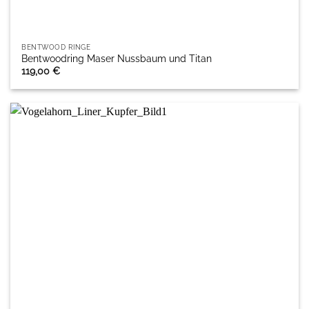
BENTWOOD RINGE
Bentwoodring Maser Nussbaum und Titan
119,00
€