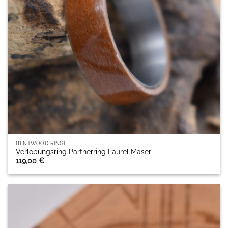
BENTWOOD RINGE
Verlobungsring Partnerring Laurel Maser
119,00
€