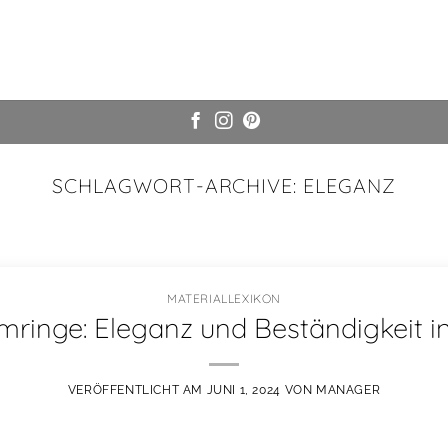
SCHLAGWORT-ARCHIVE:
ELEGANZ
MATERIALLEXIKON
framringe: Eleganz und Beständigkeit in E
Juni 1, 2024
m die Wahl des perfekten Rings geht, spielen nicht nur Design und 
MATERIALLEXIKON
mringe: Eleganz und Beständigkeit i
Weiterlesen
→
VERÖFFENTLICHT AM
JUNI 1, 2024
VON
MANAGER