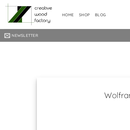
Zum
Inhalt
HOME
SHOP
BLOG
springen
NEWSLETTER
Wol
Wenn es u
Wolfra