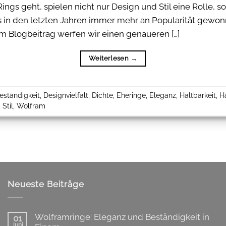
ngs geht, spielen nicht nur Design und Stil eine Rolle, 
 das in den letzten Jahren immer mehr an Popularität gewo
m Blogbeitrag werfen wir einen genaueren […]
Weiterlesen
→
eständigkeit
,
Designvielfalt
,
Dichte
,
Eheringe
,
Eleganz
,
Haltbarkeit
,
H
,
Stil
,
Wolfram
Neueste Beiträge
Wolframringe: Eleganz und Beständigkeit in
01
Juni