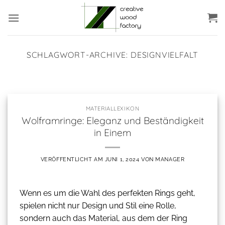
Zum
Inhalt
springen
SCHLAGWORT-ARCHIVE:
DESIGNVIELFALT
MATERIALLEXIKON
Wolframringe: Eleganz
und Beständigkeit in
MATERIALLEXIKON
Einem
Wolframringe: Eleganz und Beständigkeit
Juni 1, 2024
in Einem
Wenn es um die Wahl des perfekten Rings
geht, spielen nicht nur Design und Stil [...]
VERÖFFENTLICHT AM
JUNI 1, 2024
VON
MANAGER
Weiterlesen
→
Wenn es um die Wahl des perfekten Rings geht,
spielen nicht nur Design und Stil eine Rolle,
sondern auch das Material, aus dem der Ring