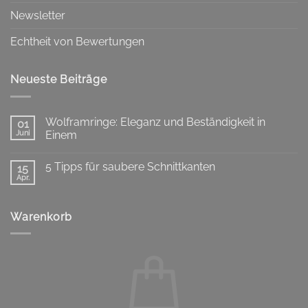
Newsletter
Echtheit von Bewertungen
Neueste Beiträge
Wolframringe: Eleganz und Beständigkeit in
01
Juni
Einem
Keine
Kommentare
5 Tipps für saubere Schnittkanten
zu
15
Wolframringe:
Apr.
Keine
Eleganz
Kommentare
und
zu
Beständigkeit
5
in
Warenkorb
Tipps
Einem
für
saubere
Schnittkanten